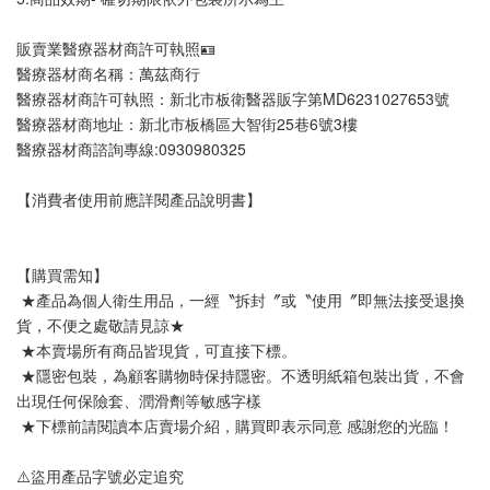
販賣業醫療器材商許可執照🪪
醫療器材商名稱：萬茲商行
醫療器材商許可執照：新北市板衛醫器販字第MD6231027653號
醫療器材商地址：新北市板橋區大智街25巷6號3樓
醫療器材商諮詢專線:0930980325
【消費者使用前應詳閱產品說明書】
【購買需知】
 ★產品為個人衛生用品，一經〝拆封〞或〝使用〞即無法接受退換
貨，不便之處敬請見諒★
 ★本賣場所有商品皆現貨，可直接下標。
 ★隱密包裝，為顧客購物時保持隱密。不透明紙箱包裝出貨，不會
出現任何保險套、潤滑劑等敏感字樣
 ★下標前請閱讀本店賣場介紹，購買即表示同意 感謝您的光臨！
⚠️盜用產品字號必定追究