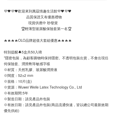
💜🖤💜🖤歡迎來到萬茲情趣生活館💜🖤💜🖤       
                      品質保證又有優惠禮物
                        現貨供應中 秒發貨 
                 🏆輕薄型玻尿酸保險套第一名🏆
🔥🔥🔥🔥OLO品牌超值大套組優惠🔥🔥🔥🔥
特別提醒🔔5盒共50入唷
*隱密包裝，為顧客購物時保持隱密。不透明包裝出貨，不會出現任
何保險套、潤滑劑等敏感字樣
💠材質：天然乳膠、玻尿酸潤滑液
💠闊度：52±2 mm
💠規格：10片(盒)
💠貨源：Wuwei Weile Latex Technology Co., Ltd
💠有效期間:5年
💠製造日期：請見產品外包裝
💠有效日期：請見產品外包裝(商品流通快速，皆以總公司最新效期
優先供給)