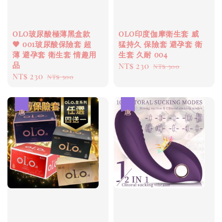
olo玻尿酸極薄黑盒款
olo印度伽摩衛生套 威
🖤 001玻尿酸保險套 超
猛持久 保險套 避孕套 衛
薄 避孕套 衛生套 情趣用
生套 久耐 004
品
Sale
NT$ 230
Regular
NT$ 300
Sale
NT$ 230
Regular
NT$ 300
price
price
price
price
優惠
優惠