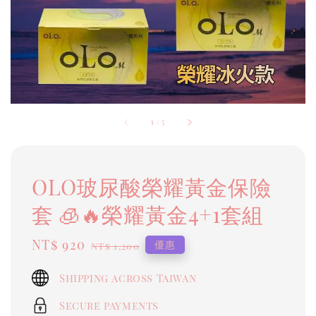
1
/
5
OLO玻尿酸榮耀黃金保險
套 🧊🔥榮耀黃金4+1套組
Sale
NT$ 920
Regular
優惠
NT$ 1,200
price
price
Shipping across Taiwan
Secure payments