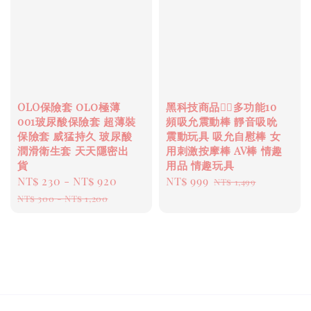
OLO保險套 olo極薄
黑科技商品❤️‍🔥多功能10
001玻尿酸保險套 超薄裝
頻吸允震動棒 靜音吸吮
保險套 威猛持久 玻尿酸
震動玩具 吸允自慰棒 女
潤滑衛生套 天天隱密出
用刺激按摩棒 AV棒 情趣
貨
用品 情趣玩具
Sale
NT$ 230
-
NT$ 920
Regular
Sale
NT$ 999
Regular
NT$ 1,499
price
price
price
price
NT$ 300
-
NT$ 1,200