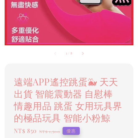
1
/
8
遠端APP遙控跳蛋🐳 天天
出貨 智能震動器 自慰棒
情趣用品 跳蛋 女用玩具界
的極品玩具 智能小粉鯨
Sale
NT$ 850
Regular
優惠
NT$ 1,500