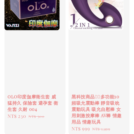
olo印度伽摩衛生套 威
黑科技商品❤️‍🔥多功能10
猛持久 保險套 避孕套 衛
頻吸允震動棒 靜音吸吮
生套 久耐 004
震動玩具 吸允自慰棒 女
用刺激按摩棒 AV棒 情趣
Sale
NT$ 230
Regular
NT$ 300
用品 情趣玩具
price
price
Sale
NT$ 999
Regular
NT$ 1,499