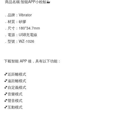
 商品名稱:智能APP小粉鯨🐳
．品牌：Vibrator
．材質：矽膠
．尺寸：180*34.7mm
．電源：USB充電線
．型號：WZ-1026
下載智能 APP 後，具有以下功能：
💕近距離模式
💕遠距離模式
💕自定義模式
💕音樂模式
💕聲音模式
💕互動模式