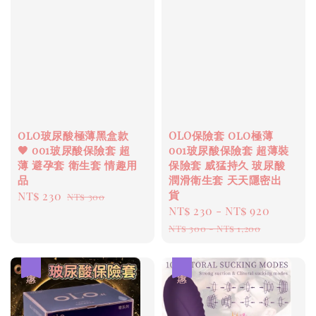
olo玻尿酸極薄黑盒款
OLO保險套 olo極薄
🖤 001玻尿酸保險套 超
001玻尿酸保險套 超薄裝
薄 避孕套 衛生套 情趣用
保險套 威猛持久 玻尿酸
品
潤滑衛生套 天天隱密出
貨
Sale
NT$ 230
Regular
NT$ 300
Sale
NT$ 230
-
NT$ 920
Regul
price
price
price
price
NT$ 300
-
NT$ 1,200
優惠
優惠