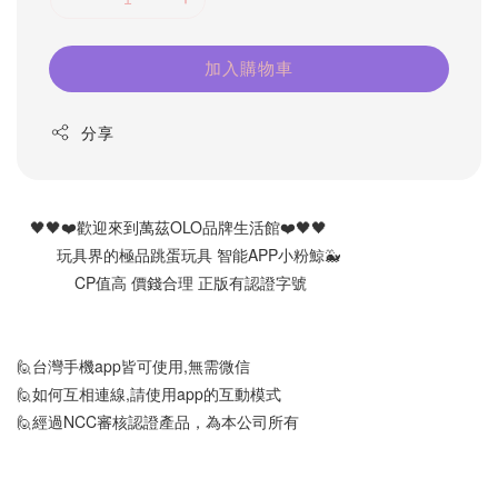
加入購物車
分享
   🖤🖤❤️歡迎來到萬茲OLO品牌生活館❤️🖤🖤
         玩具界的極品跳蛋玩具 智能APP小粉鯨🐳
             CP值高 價錢合理 正版有認證字號
🙋台灣手機app皆可使用,無需微信
🙋如何互相連線,請使用app的互動模式
🙋經過NCC審核認證產品，為本公司所有